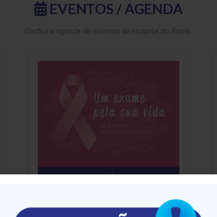
EVENTOS /
AGENDA
Confira a agenda de eventos do Hospital do Rocio.
Evento no dia
05/02/2020
05 DE FEVEREIRO - DIA NACIONAL DA
MAMOGRAFIA