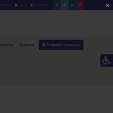
×
iminuir
Libras
Contraste
ntuários
Exames
Trabalhe Conosco