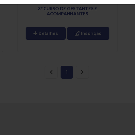
3º CURSO DE GESTANTES E
ACOMPANHANTES
Detalhes
Inscrição
(atual)
1