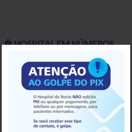
HOSPITAL EM
NÚMEROS
Com tradição de 50 anos, o Hospital do Rocio mantém sua
vocação de atender à população de forma dedicada e
alinhada aos princípios do juramento médico.
"Manter o
mais alto respeito pela vida humana, desde sua
concepção".
34
40