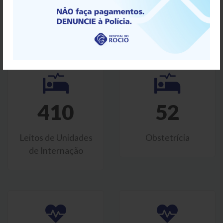
Salas de Cirurgia
Consultórios
410
52
Leitos de Unidades
Obstetrícia
de Internação